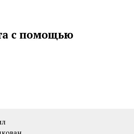
ста с помощью
ил
икован