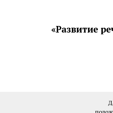
«Развитие ре
Д
полож