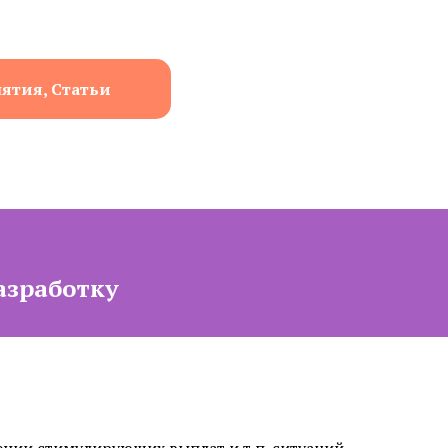
нятия, Статьи
азработку
нии стимулирующих выплат и т.п. ситуаций,