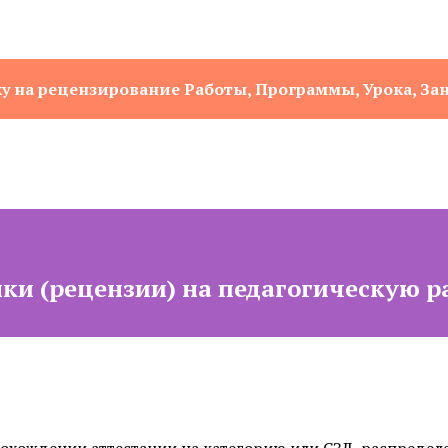
у на рецензирование Работы, Программы, Урока, За
ки (рецензии) на педагогическую р
охождении аттестации на категорию или СЗД, распределе