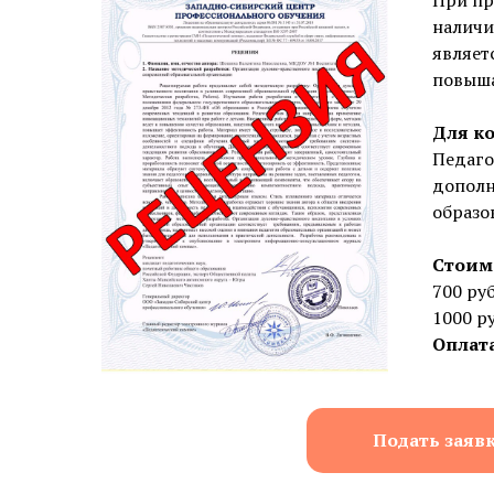
налич
являет
повыш
Для ко
гоги
Педаго
стемы
дополн
образо
Стоим
700 руб
1000 р
Оплата
Подать заявк